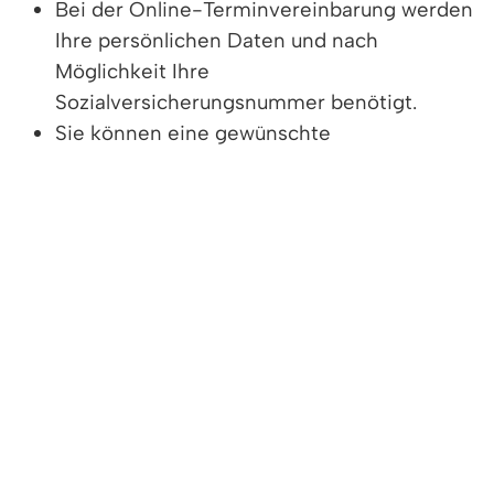
Bei der Online-Terminvereinbarung werden
Ihre persönlichen Daten und nach
Möglichkeit Ihre
Sozialversicherungsnummer benötigt.
Sie können eine gewünschte
Beratungsstelle und Ihren Wunschtermin
auswählen.
Je nach Verfügbarkeit freier Termine und
der voraussichtlichen Beratungsdauer
erhalten Sie einen Vorschlag für einen
verbindlichen Beratungstermin.
Buchen Sie Ihren Wunschtermin. Mittels E-
Mail erfahren Sie, was Sie zur Beratung
benötigen und welche Unterlagen Sie
mitbringen sollten.
Bei Ihrem Termin wird Ihr Rentenantrag