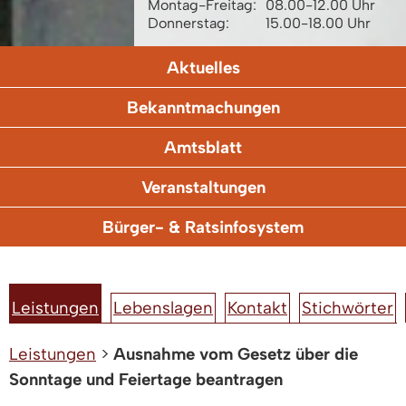
Montag-Freitag:
08.00-12.00 Uhr
Donnerstag:
15.00-18.00 Uhr
Aktuelles
Bekanntmachungen
Amtsblatt
Veranstaltungen
Bürger- & Ratsinfosystem
Leistungen
Lebenslagen
Kontakt
Stichwörter
Leistungen
>
Ausnahme vom Gesetz über die
Sonntage und Feiertage beantragen