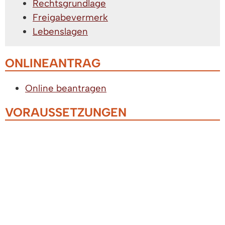
Rechtsgrundlage
Freigabevermerk
Lebenslagen
ONLINEANTRAG
Online beantragen
VORAUSSETZUNGEN
Es muss ein besonderer Ausnahmefall vorliegen.
Beispiel: Verkaufsveranstaltungen zur
ausschließlichen und unmittelbaren Förderung
gemeinnütziger, mildtätiger oder kirchlicher
Zwecke.