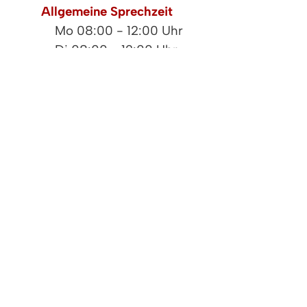
Allgemeine Sprechzeit
Mo
08:00 - 12:00 Uhr
Di
08:00 - 12:00 Uhr
Mi
08:00 - 12:00 Uhr
Do
08:00 - 12:00 und 15:00 - 18:00 Uhr
Fr
08:00 - 12:00 Uhr
Leistungen
LEISTUNGEN
Baulastenverzeichnis - Einsicht nehme
Bebauungsplan einsehen
Ratte melden
Umlegungsverfahren (Grundstückstausc