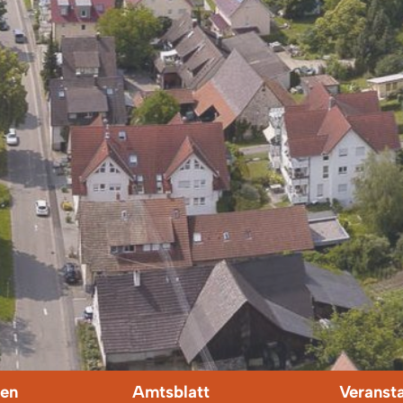
en
Amtsblatt
Veranst