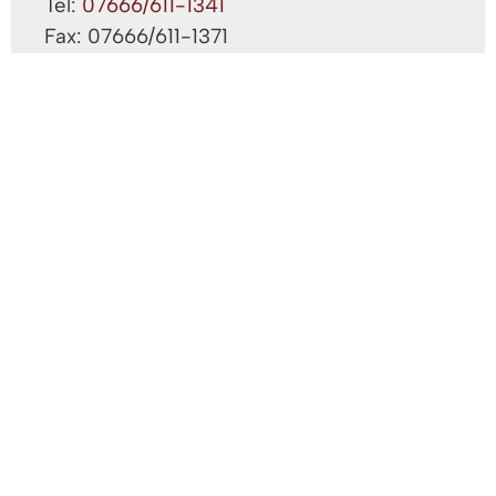
Tel:
07666/611-1341
Fax: 07666/611-1371
Frau Ruf, Sabine
Kinderbetreuung, Schülerbeförderung
Gebäude: A EG
Zimmer: 1.13
Tel:
07666/611-1304
Herr Schellinger, Uwe
Gemeindearchiv
Gebäude: A EG
Zimmer: 1.14
Tel:
07666/611-1363