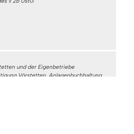
es § 2b UstG
etten und der Eigenbetriebe
igung Vörstetten, Anlagenbuchhaltung,