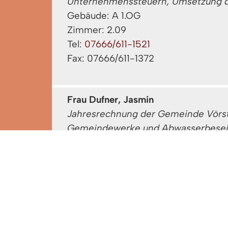
Unternehmenssteuern, Umsetzung d
Gebäude: A 1.OG
Zimmer: 2.09
Tel:
07666/611-1521
Fax: 07666/611-1372
Frau Dufner, Jasmin
Jahresrechnung der Gemeinde Vörst
Gemeindewerke und Abwasserbeseit
Zuschusswesen
Gebäude: A 1. OG
Zimmer: 2.12
Tel:
07666/611-1522
Fax: 07666/611-1372