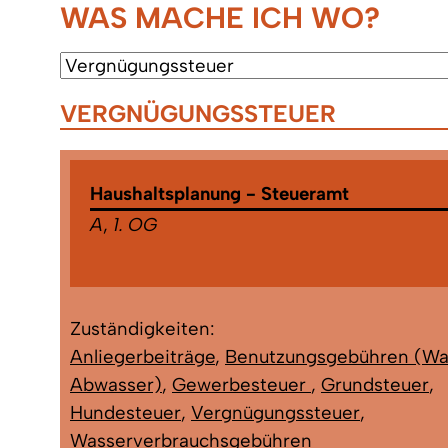
WAS MACHE ICH WO?
VERGNÜGUNGSSTEUER
Haushaltsplanung - Steueramt
A
,
1. OG
Zuständigkeiten:
Anliegerbeiträge
,
Benutzungsgebühren (Wa
Abwasser)
,
Gewerbesteuer
,
Grundsteuer
,
Hundesteuer
,
Vergnügungssteuer
,
Wasserverbrauchsgebühren