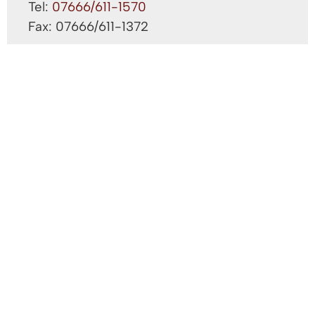
Tel:
07666/611-1570
Fax: 07666/611-1372
Frau Alicke, Milena
Grundstücksangelegenheiten;
Erschließungsbeiträge
Gebäude: A 1.OG
Zimmer: 2.07
Tel:
07666/611-1577
Frau Clark, Danielle
Grundstücksangelegenheiten;
Erschließungsbeiträge
Gebäude: A 1.OG