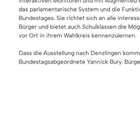
interaktiven Monitoren und mit Augmented 
das parlamentarische System und die Funkt
Bundestages. Sie richtet sich an alle intere
Bürger und bietet auch Schulklassen die Mög
vor Ort in ihrem Wahlkreis kennenzulernen.
Dass die Ausstellung nach Denzlingen kommt,
Bundestagsabgeordnete Yannick Bury. Bürg
Hollemann freut sich sehr darüber, dass Denz
Demokratie in Deutschland und kommt uns hi
unsere Bürgerinnen und Bürger, Schülerinnen
Öffnungszeiten der Wanderausstellung:
Montag: 12.00 bis 18.00 Uhr
Dienstag bis Donnerstag: 10.00 bis 18.00 Uhr
Freitag: 10.00 bis 14.00 Uhr