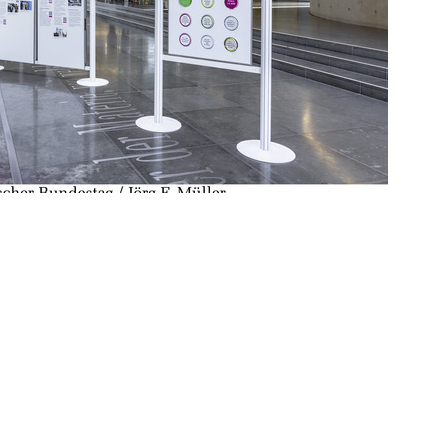
st: „Der Bundestag ist das Herzstück der
mer, für fünf Tage besuchen. So können
en. Politische Bildung – bürgernah!“