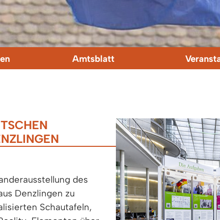
en
Amtsblatt
Veranst
UTSCHEN
NZLINGEN
Wanderausstellung des
aus Denzlingen zu
alisierten Schautafeln,