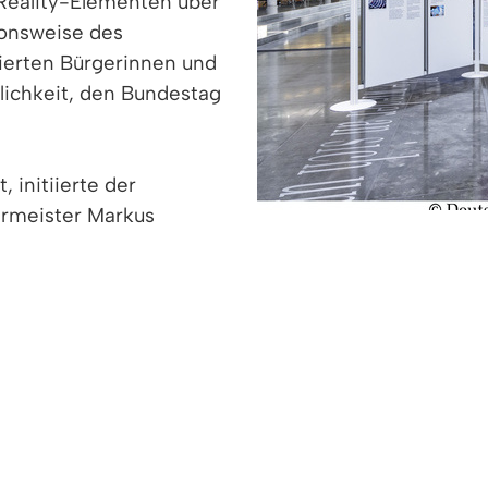
Reality-Elementen über
ionsweise des
ssierten Bürgerinnen und
lichkeit, den Bundestag
 initiierte der
ermeister Markus
lingen Gastgeber für die multimediale Ausstellung i
er im Kultur & Bürgerhaus, in Denzlingens Wohnzim
 und Schüler, ohne lange Reise den Bundestag erleb