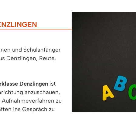
NZLINGEN
innen und Schulanfänger
aus Denzlingen, Reute,
rklasse Denzlingen
ist
inrichtung anzuschauen,
s Aufnahmeverfahren zu
ften ins Gespräch zu
e ist an diesem Tag