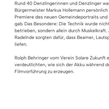
Rund 40 Denzlingerinnen und Denzlinger war
Bürgermeister Markus Hollemann persönlich 
Premiere des neuen Gemeindeportraits und d
gab. Das Besondere: Die Technik wurde nich
betrieben, sondern allein durch Muskelkraft.
Radelnde sorgten dafür, dass Beamer, Lauts
liefen.
Rolph Behringer vom Verein Solare Zukunft e
verdeutlichten, wie sich der Akku während de
Filmvorführung zu erzeugen.
Die für die Filmpräsentation eingesetzten Fa
Die Filme stießen beim Publikum auf großes
zeigten anhand lokaler Beispiele, wie in De