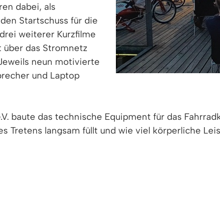
en dabei, als
den Startschuss für die
rei weiterer Kurzfilme
t über das Stromnetz
 Jeweils neun motivierte
precher und Laptop
.V. baute das technische Equipment für das Fahrradk
s Tretens langsam füllt und wie viel körperliche Lei
hrräder stellten die Firma
Zweirad Nübling
und
Frelo
 Interesse: Sie beleuchteten Themen wie Energiewe
nzlingen Zukunft gestaltet wird. Zwischen den Beitr