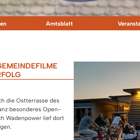
en
Amtsblatt
Veranst
GEMEINDEFILME
RFOLG
h die Ostterrasse des
 ganz besonderes Open-
ch Wadenpower lief dort
ngen.