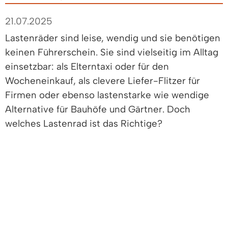
21.07.2025
Lastenräder sind leise, wendig und sie benötigen
keinen Führerschein. Sie sind vielseitig im Alltag
einsetzbar: als Elterntaxi oder für den
Wocheneinkauf, als clevere Liefer-Flitzer für
Firmen oder ebenso lastenstarke wie wendige
Alternative für Bauhöfe und Gärtner. Doch
welches Lastenrad ist das Richtige?
Neugierige und Versuchsfreudige sind am
Freitag, 25.07.2025 von 11 bis 14:30 Uhr auf dem
Parkplatz hinter dem Rathaus herzlich
willkommen, die neuesten Lastenräder unter
fachkundiger Beratung Probe zu fahren. Für
jeden Bedarf stehen Modelle zum Testen zur