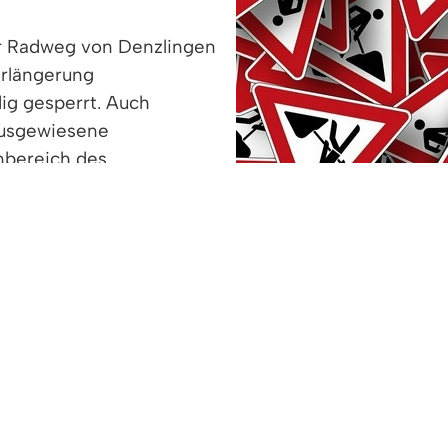
er Radweg von Denzlingen
rlängerung
dig gesperrt. Auch
ausgewiesene
nbereich des
rgenommen wird.