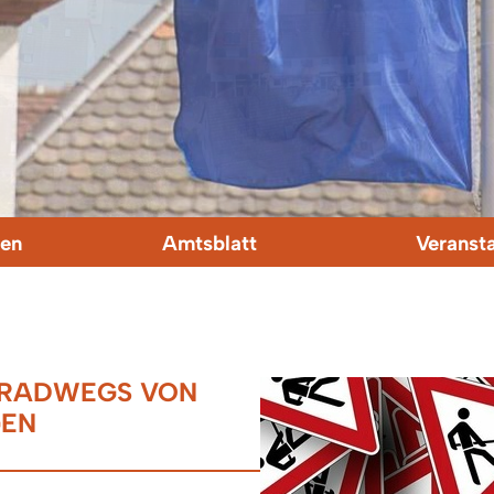
en
Amtsblatt
Veranst
 RADWEGS VON
GEN