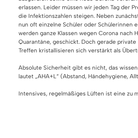
erlassen. Leider müssen wir jeden Tag der 
die Infektionszahlen steigen. Neben zunächs
nun oft einzelne Schüler oder Schülerinnen 
werden ganze Klassen wegen Corona nach Ha
Quarantäne, geschickt. Doch gerade private 
Treffen kristallisieren sich verstärkt als Übe
Absolute Sicherheit gibt es nicht, das wissen
lautet „AHA+L“ (Abstand, Händehygiene, Allt
Intensives, regelmäßiges Lüften ist eine zu 
innerhalb von Fußgängerbereichen, es sei de
für den Publikumsverkehr eröffneten Bereic
verzögert die Verbreitung von ausgeatmeten 
kein Ersatz für das Lüften in Räumen.