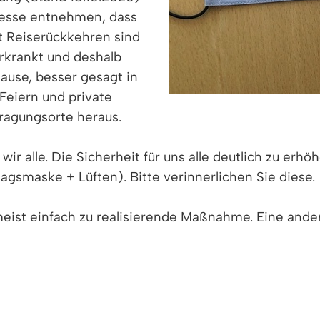
Presse entnehmen, dass
t Reiserückkehren sind
erkrankt und deshalb
use, besser gesagt in
Feiern und private
rtragungsorte heraus.
 wir alle. Die Sicherheit für uns alle deutlich zu er
agsmaske + Lüften). Bitte verinnerlichen Sie diese.
meist einfach zu realisierende Maßnahme. Eine ander
nn, es ist sichergestellt, dass der Mindestabstand 
hen öffentlicher Einrichtungen Pflicht! Das Trage
Aerosolpartikeln im Raum, so ist immer wieder zu le