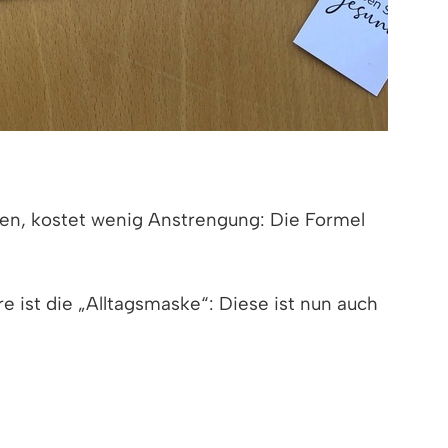
höhen, kostet wenig Anstrengung: Die Formel
e ist die „Alltagsmaske“: Diese ist nun auch
(1,5 m) eingehalten werden kann und in den
n einer Mund-Nasen-Bedeckung (MNB)
sen. Klar ist auch: Das Tragen von MNB ist