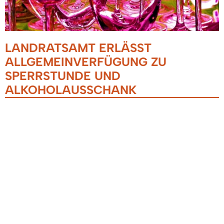
LANDRATSAMT ERLÄSST
ALLGEMEINVERFÜGUNG ZU
SPERRSTUNDE UND
ALKOHOLAUSSCHANK
23.10.2020
Das Landratsamt Emmendingen hat am Freitag,
23. Oktober 2020 eine weitere
Allgemeinverfügung erlassen.
Im Landkreis Emmendingen gilt nun eine
Sperrzeit für Gastronomiebetriebe ab 23:00 Uhr.
Diese endet um 06:00 Uhr. Während der