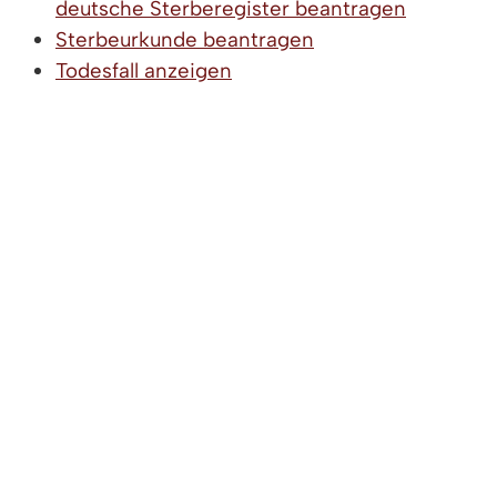
deutsche Sterberegister beantragen
Sterbeurkunde beantragen
Todesfall anzeigen
Übernahme der Bestattungskosten
beantragen (Sozialhilfe)
Waisenrente beantragen
LEBENSLAGEN
Sterbefall
Anzeige des Sterbefalls
Bestattung von Fehl- und Totgeburten
Bestattungsarten
Checkliste zur Bestattung
Friedhofs- und Grabwahl, Grabpflege
Organspende als Verfügung zu
Lebzeiten