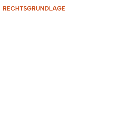
RECHTSGRUNDLAGE
Bestattungsgesetz BW:
§ 34 Zulässigkeit der Erdbestattung
§ 35 Zulässigkeit der Feuerbestattung
§ 43 Allgemeines
§ 44 Leichenpass
§ 46 Beförderungsunterlagen und
Beförderungsverzeichnis
FREIGABEVERMERK
16.10.2025 Sozialministerium Baden-
Württemberg
LEISTUNGEN