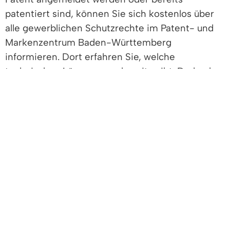
patentiert sind, können Sie sich kostenlos über
alle gewerblichen Schutzrechte im Patent- und
Markenzentrum Baden-Württemberg
informieren. Dort erfahren Sie, welche
technischen Lösungen es bereits gibt. Dadurch
sparen Sie sich Investitionen in Ideen, die Sie
nicht umsetzen können, weil bereits ein anderer
ein Schutzrecht angemeldet hat. Vielleicht finden
Sie aber auch ein Patent, das Sie verwerten
können, wenn Sie die Patentinhaberin oder den
Patentinhaber um eine Lizenz ersuchen. Mit dem
Projekt Patentcoach BW werden zu dem kleinere
und mittlere Unternehmen (KMU) hinsichtlich
der Entwicklung und Umsetzung einer eigenen
Patentstrategie unterstützt.