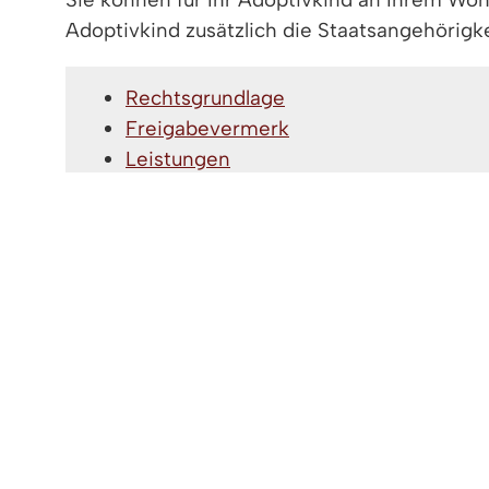
Adoptivkind zusätzlich die Staatsangehörigk
Rechtsgrundlage
Freigabevermerk
Leistungen
Lebenslagen
RECHTSGRUNDLAGE
§ 6 Staatsangehörigkeitsgesetz
FREIGABEVERMERK
15.06.2026 Innenministerium Baden-Württ
LEISTUNGEN