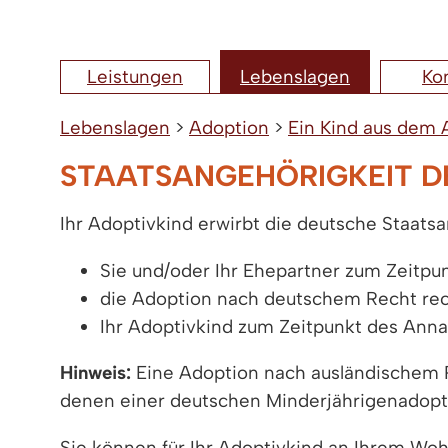
Leistungen
Lebenslagen
Ko
Lebenslagen
>
Adoption
>
Ein Kind aus dem 
STAATSANGEHÖRIGKEIT D
Ihr Adoptivkind erwirbt die deutsche Staats
Sie und/oder Ihr Ehepartner zum Zeitp
die Adoption nach deutschem Recht re
Ihr Adoptivkind zum Zeitpunkt des Annah
Hinweis:
Eine Adoption nach ausländischem R
denen einer deutschen Minderjährigenadopti
Sie können für Ihr Adoptivkind an Ihrem Woh