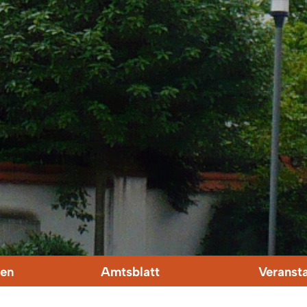
en
Amtsblatt
Veranst