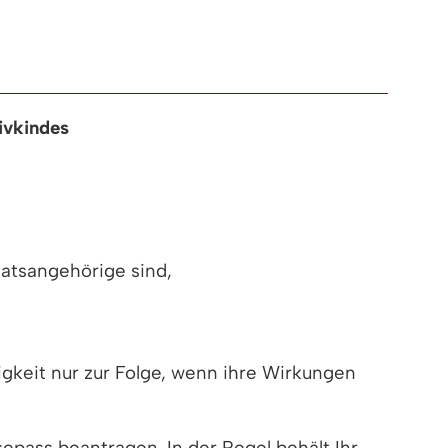
ivkindes
atsangehörige sind,
keit nur zur Folge, wenn ihre Wirkungen
epass beantragen. In der Regel behält Ihr