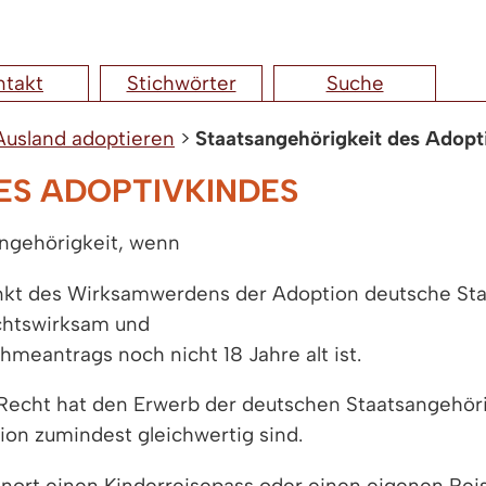
ntakt
Stichwörter
Suche
Ausland adoptieren
>
Staatsangehörigkeit des Adopt
ES ADOPTIVKINDES
angehörigkeit, wenn
unkt des Wirksamwerdens der Adoption deutsche Sta
chtswirksam und
meantrags noch nicht 18 Jahre alt ist.
echt hat den Erwerb der deutschen Staatsangehörig
on zumindest gleichwertig sind.
nort einen Kinderreisepass oder einen eigenen Reis