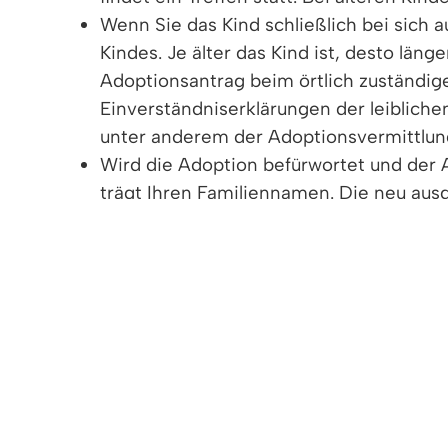
Wenn Sie das Kind schließlich bei sich 
Kindes. Je älter das Kind ist, desto län
Adoptionsantrag beim örtlich zuständig
Einverständniserklärungen der leibliche
unter anderem der Adoptionsvermittlun
Wird die Adoption befürwortet und der A
trägt Ihren Familiennamen. Die neu ausge
Bei der offenen Adoption lernen sich Herkun
Vertiefende Informationen
Rechtsgrundlage
Freigabevermerk
Leistungen
Lebenslagen