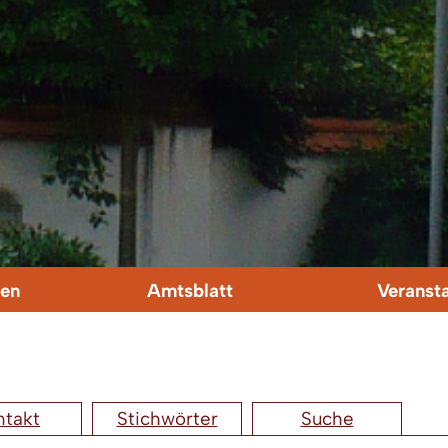
en
Amtsblatt
Veranst
ntakt
Stichwörter
Suche