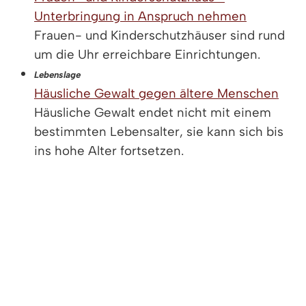
Unterbringung in Anspruch nehmen
Frauen- und Kinderschutzhäuser sind rund
um die Uhr erreichbare Einrichtungen.
Lebenslage
Häusliche Gewalt gegen ältere Menschen
Häusliche Gewalt endet nicht mit einem
bestimmten Lebensalter, sie kann sich bis
ins hohe Alter fortsetzen.
Lebenslage
Beratungsstellen
Zahlreiche Organisationen und Vereine
bieten Opfern von Straftaten Hilfe,
Unterstützung und Informationen an.
Lebenslage
Sexuelle Belästigung am Arbeitsplatz
Eine häufige Form von Übergriffen ist die