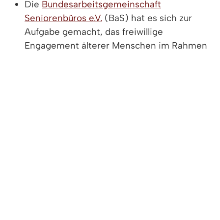
Die
Bundesarbeitsgemeinschaft
Seniorenbüros e.V.
(BaS) hat es sich zur
Aufgabe gemacht, das freiwillige
Engagement älterer Menschen im Rahmen
der Seniorenbüros zu fördern und zu
qualifizieren.
Die
Deutsche Seniorenliga
vertritt die
Interessen von Senioren und stellt
umfangreiches Informationsmaterial zu
seniorenspezifischen Themen zur
Verfügung.
Informationen für Frauen
Das Ministerium für Soziales und Integration
beantwortet im
Landesaktionsplan Baden-
Württemberg gegen Gewalt an Frauen