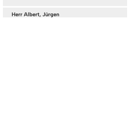
Herr Albert, Jürgen
Bauunterhaltung
Gebäude: B 2. OG
Zimmer: 3.24
Tel:
07666/611-1746
Fax: 07666/611-1373
Frau Becker, Monika
Gebäude: B 2. OG
Zimmer: 3.25
Tel:
07666/611-1741
Herr Emler, Jan