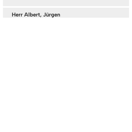
Herr Albert, Jürgen
Bauunterhaltung
Gebäude: B 2. OG
Zimmer: 3.24
Tel:
07666/611-1746
Fax: 07666/611-1373
Frau Becker, Monika
Gebäude: B 2. OG
Zimmer: 3.25
Tel:
07666/611-1741
Herr Emler, Jan