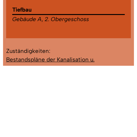
Tiefbau
Gebäude A
,
2. Obergeschoss
Zuständigkeiten:
Bestandspläne der Kanalisation u.
Wasserversorgung
,
Entwässerungsanträge
,
Hochwasserschutz
,
Kanalisation
,
Straßenbau
,
Verkehrsangelegenheiten
,
Wasserrechtliche
Angelegenheiten
Herr Heuer, Kai
Straßenbau
Gebäude: A 2. OG
Zimmer: 3.11