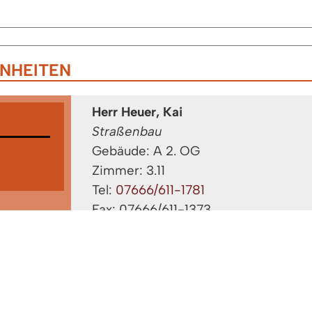
NHEITEN
Herr Heuer, Kai
Straßenbau
Gebäude: A 2. OG
Zimmer: 3.11
Tel:
07666/611-1781
Fax: 07666/611-1373
ersorgung
,
Herr Schlegel, Klaus
enheiten
,
Hochwasserschutz-Anlagenverantwo
Gebäude: A 2.OG