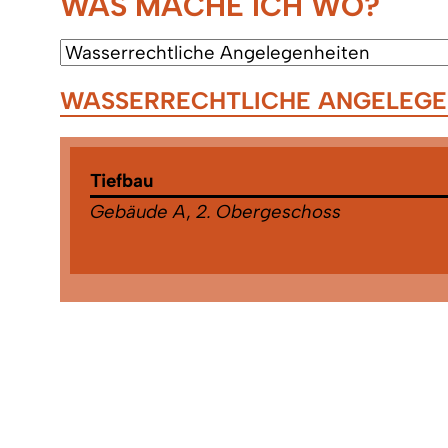
WAS MACHE ICH WO?
WASSERRECHTLICHE ANGELEGE
Tiefbau
Gebäude A
,
2. Obergeschoss
Zuständigkeiten:
Bestandspläne der Kanalisation u. Wasserv
Entwässerungsanträge
,
Hochwasserschutz
,
Kanalisation
,
Straßenbau
,
Verkehrsangeleg
Wasserrechtliche Angelegenheiten