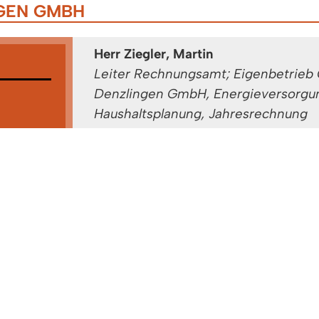
GEN GMBH
Herr Ziegler, Martin
Leiter Rechnungsamt; Eigenbetrieb
Denzlingen GmbH, Energieversorgu
Haushaltsplanung, Jahresrechnung
Gebäude: A 1.OG
Zimmer: 2.15
Tel:
07666/611-1500
etrieb
Fax: 07666/611-1372
ingen
bH & Co.