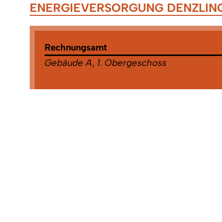
ENERGIEVERSORGUNG DENZLIN
Rechnungsamt
Gebäude A
,
1. Obergeschoss
Zuständigkeiten:
Eigenbetrieb Abwasserbeseitigung
,
Eigenb
Gemeindewerke
,
Energieversorgung Denzl
GmbH
,
Energieversorgung Denzlingen Gm
Netz KG
,
Haushaltsplanung
,
Jahresrechnung