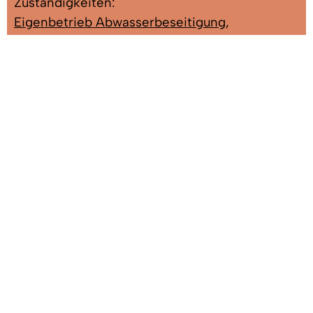
Zuständigkeiten:
Eigenbetrieb Abwasserbeseitigung
,
Eigenbetrieb Gemeindewerke
,
Energieversorgung Denzlingen GmbH
,
Energieversorgung Denzlingen GmbH & Co.
Netz KG
,
Haushaltsplanung
,
Jahresrechnung
Herr Ziegler, Martin
Leiter Rechnungsamt; Eigenbetrieb
Gemeindewerke, Energieversorgung
Denzlingen GmbH, Energieversorgung
Denzlingen GmbH & Co. Netz KG,
Haushaltsplanung, Jahresrechnung
Gebäude: A 1.OG
Zimmer: 2.15
Tel:
07666/611-1500
Fax: 07666/611-1372