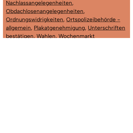
Nachlassangelegenheiten
,
Obdachlosenangelegenheiten
,
Ordnungswidrigkeiten
,
Ortspolizeibehörde -
allgemein
,
Plakatgenehmigung
,
Unterschriften
bestätigen
,
Wahlen
,
Wochenmarkt
Herr Kleiser, Karl
Leiter Ordnungsamt; Asylangelegenheiten,
Obdachlosenangelegenheiten,
Ortspolizeibehörde, Plakatgenehmigung,
Wahlen, Wochenmarkt
Gebäude: A EG
Zimmer: 1.10
Tel:
07666/611-1320
Fax: 07666/611-1371