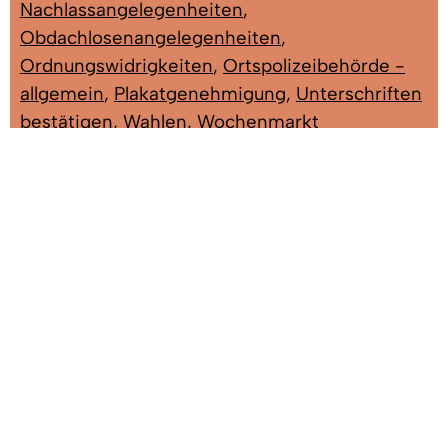
Nachlassangelegenheiten
,
Obdachlosenangelegenheiten
,
Ordnungswidrigkeiten
,
Ortspolizeibehörde -
allgemein
,
Plakatgenehmigung
,
Unterschriften
bestätigen
,
Wahlen
,
Wochenmarkt
Herr Kleiser, Karl
Leiter Ordnungsamt; Asylangelegenheiten,
Obdachlosenangelegenheiten,
Ortspolizeibehörde, Plakatgenehmigung,
Wahlen, Wochenmarkt
Gebäude: A EG
Zimmer: 1.10
Tel:
07666/611-1320
Fax: 07666/611-1371