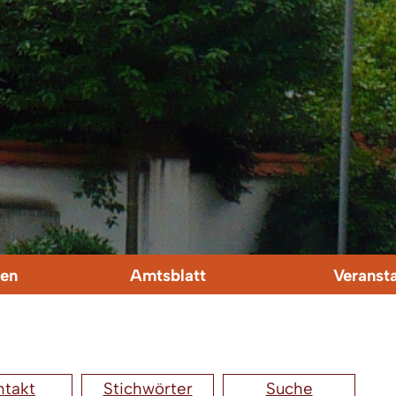
en
Amtsblatt
Veranst
ntakt
Stichwörter
Suche