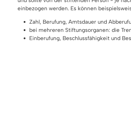
und sollte von der stiftenden Person - je n
einbezogen werden. Es können beispielswei
Zahl, Berufung, Amtsdauer und Abberufun
bei mehreren Stiftungsorganen: die Tr
Einberufung, Beschlussfähigkeit und Be
Voraussetzungen für Satzungsänderunge
etwaige Rechtsansprüche der durch die 
das Organ, das über die Auflösung der S
Erwerber des Vermögens nach Erlöschen
Tipp: Die Stiftungsbehörde berät Sie bei der
Stiftungsbehörde ist bei rechtsfähigen Sti
Bezirk die Stiftung ihren Sitz haben soll.
Vertiefende Informationen
Rechtsgrundlage