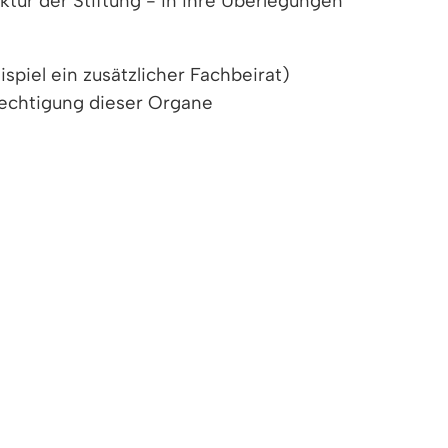
tur der Stiftung - in ihre Überlegungen
piel ein zusätzlicher Fachbeirat)
rechtigung dieser Organe
mögens in diesem Fall
chende Muster zur Verfügung.
rg das Regierungspräsidium, in dessen