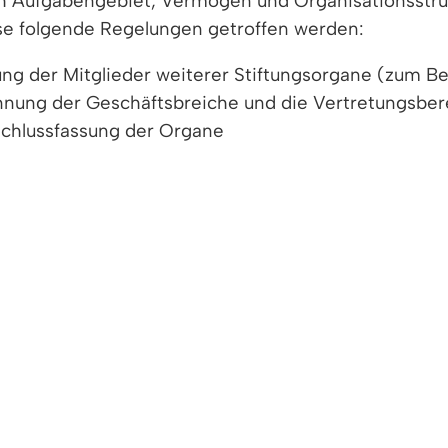
ach Aufgabengebiet, Vermögen und Organisationsstruk
se folgende Regelungen getroffen werden:
g der Mitglieder weiterer Stiftungsorgane (zum Beis
ennung der Geschäftsbreiche und die Vertretungsbe
schlussfassung der Organe
n und das dabei einzuhaltende Verfahren
Stiftung Begünstigten
tiftung entscheidet
 der Stiftung und die weitere Verwendung des Ver
 Abfassung der Stiftungssatzung und stellt entspre
ftungen des bürgerlichen Rechts in Baden-Württembe