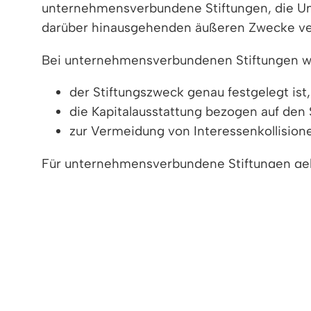
unternehmensverbundene Stiftungen, die Un
darüber hinausgehenden äußeren Zwecke verf
Bei unternehmensverbundenen Stiftungen wi
der Stiftungszweck genau festgelegt ist,
die Kapitalausstattung bezogen auf den 
zur Vermeidung von Interessenkollision
Für unternehmensverbundene Stiftungen gelt
andere Arten von Stiftungen auch. Unter b
Handelsgesetzbuch oder dem Publizitätsgese
Hinweis: Unternehmensverbundene Stiftunge
Freigabevermerk
Lebenslagen