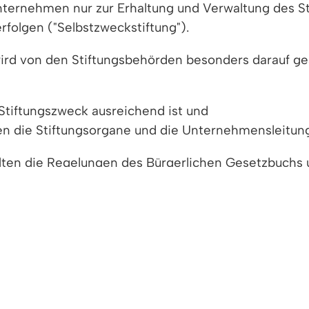
ternehmen nur zur Erhaltung und Verwaltung des S
olgen ("Selbstzweckstiftung").
rd von den Stiftungsbehörden besonders darauf ge
Stiftungszweck ausreichend ist und
en die Stiftungsorgane und die Unternehmensleitung
en die Regelungen des Bürgerlichen Gesetzbuchs u
estimmten Voraussetzungen gelten zudem Rechnungsl
tz.
n werden gelegentlich auch zur Regelung der Unte