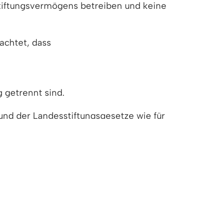
tiftungsvermögens betreiben und keine
achtet, dass
 getrennt sind.
nd der Landesstiftungsgesetze wie für
egungs- und Publizitätspflichten nach dem
rnehmensnachfolge eingesetzt.