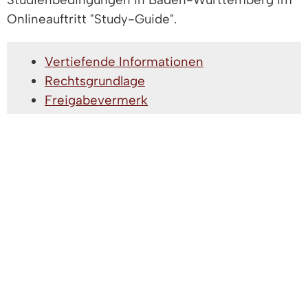
Onlineauftritt "Study-Guide".
Vertiefende Informationen
Rechtsgrundlage
Freigabevermerk
Leistungen
Lebenslagen
VERTIEFENDE INFORMATIONEN
www.studieren-in-bw.de
Agentur für Arbeit
Orientierungstest
der Hochschulen des
Landes Baden-Württemberg
Onlinetest für Lehramtsstudierende