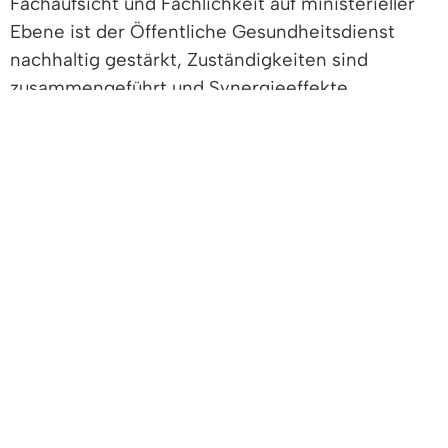
Fachaufsicht und Fachlichkeit auf ministerieller
Ebene ist der Öffentliche Gesundheitsdienst
nachhaltig gestärkt, Zuständigkeiten sind
zusammengeführt und Synergieeffekte
geschaffen und die Weichen für eine Stärkung
und Neustruk­turierung der fachlichen Expertise
im Gesundheitsbereich gestellt.
Die Regierungspräsidien Baden-Württembergs
sind die höheren Gesundheitsbehörden.
Die 38 Gesundheitsämter als untere
Gesundheitsbehörden in den Stadt- und
Landkreisen sind Ansprechpartner für die
Bürgerinnen und Bürger und Schnittstelle
zwischen den verschiedenen Akteuren des
Gesundheitswesens.