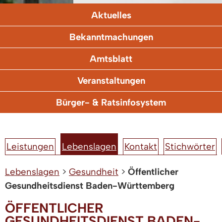
Aktuelles
Bekanntmachungen
Amtsblatt
Veranstaltungen
Bürger- & Ratsinfosystem
Leistungen
Lebenslagen
Kontakt
Stichwörter
Lebenslagen
>
Gesundheit
>
Öffentlicher
Gesundheitsdienst Baden-Württemberg
ÖFFENTLICHER
GESUNDHEITSDIENST BADEN-