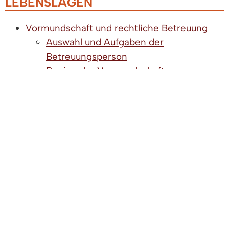
LEBENSLAGEN
Vormundschaft und rechtliche Betreuung
Auswahl und Aufgaben der
Betreuungsperson
Beginn der Vormundschaft
Bestellung eines Vormunds durch
das Gericht
Jugendamt als Vormund
Privatperson als Vormund
Rechte des Mündels
Verein als Vormund
Ende der Vormundschaft
Finanzielle Entschädigung - Vormund
und Betreuer
Folgen der Betreuung
Rechte und Pflichten des Vormundes