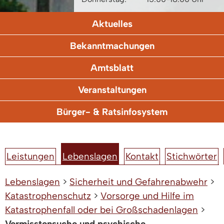
Aktuelles
Bekanntmachungen
Amtsblatt
Veranstaltungen
Bürger- & Ratsinfosystem
Leistungen
Lebenslagen
Kontakt
Stichwörter
Lebenslagen
>
Sicherheit und Gefahrenabwehr
>
Katastrophenschutz
>
Vorsorge und Hilfe im
Katastrophenfall oder bei Großschadenlagen
>
Vermisstensuche und psychische