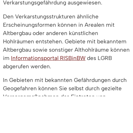
Verkarstungsgefährdung ausgewiesen.
Den Verkarstungsstrukturen ähnliche
Erscheinungsformen können in Arealen mit
Altbergbau oder anderen künstlichen
Hohlräumen entstehen. Gebiete mit bekanntem
Altbergbau sowie sonstiger Althohlräume können
im
Informationsportal RISBinBW
des LGRB
abgerufen werden.
In Gebieten mit bekannten Gefährdungen durch
Geogefahren können Sie selbst durch gezielte
Vorsorgemaßnahmen das Eintreten von
schadhaften Ereignissen verhindern
beziehungsweise deren Auswirkungen und
auftretende Schäden abmildern. Zum Beispiel
indem derartige Gefährdungsbereiche bei einer