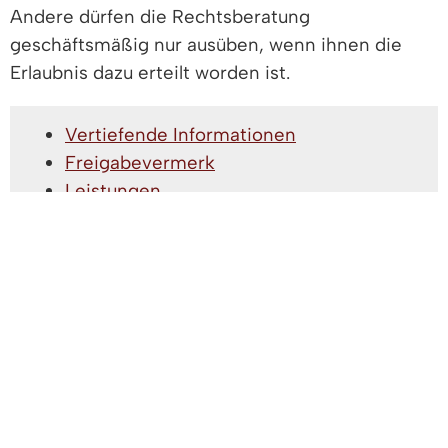
Andere dürfen die Rechtsberatung
geschäftsmäßig nur ausüben, wenn ihnen die
Erlaubnis dazu erteilt worden ist.
Vertiefende Informationen
Freigabevermerk
Leistungen
Lebenslagen
VERTIEFENDE INFORMATIONEN
Auf dem
Justizportal Baden-Württemberg
erhalten Sie unter "Service" weitere
Informationen, Formulare und Hinweisblätter.
FREIGABEVERMERK