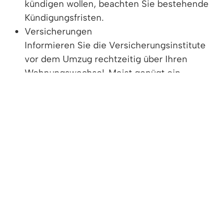
kündigen wollen, beachten Sie bestehende
Kündigungsfristen.
Versicherungen
Informieren Sie die Versicherungsinstitute
vor dem Umzug rechtzeitig über Ihren
Wohnungswechsel. Meist genügt ein
formloses Schreiben mit der Mitteilung Ihrer
neuen Adresse. Erkundigen Sie sich bei Ihrer
Versicherung, inwieweit der
Versicherungsschutz Ihrer
Hausratsversicherung für die Dauer des
Umzuges auf die neue Wohnung übergeht
und ob während des Umzuges der
Versicherungsschutz in beiden Wohnungen
besteht. Für die neue Wohnung muss der
Versicherungsschutz angepasst werden. In