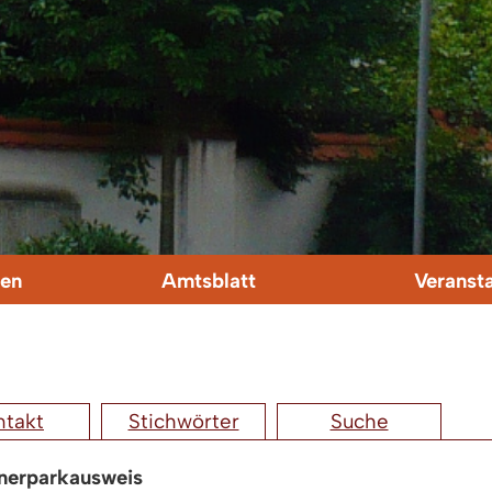
en
Amtsblatt
Veranst
ntakt
Stichwörter
Suche
nerparkausweis