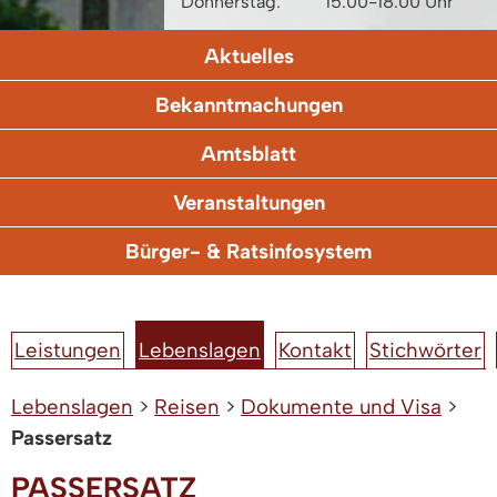
Donnerstag:
15.00-18.00 Uhr
Aktuelles
Bekanntmachungen
Amtsblatt
Veranstaltungen
Bürger- & Ratsinfosystem
Leistungen
Lebenslagen
Kontakt
Stichwörter
Lebenslagen
>
Reisen
>
Dokumente und Visa
>
Passersatz
PASSERSATZ