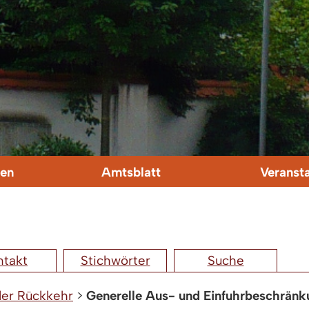
en
Amtsblatt
Veranst
ntakt
Stichwörter
Suche
 der Rückkehr
>
Generelle Aus- und Einfuhrbeschrän