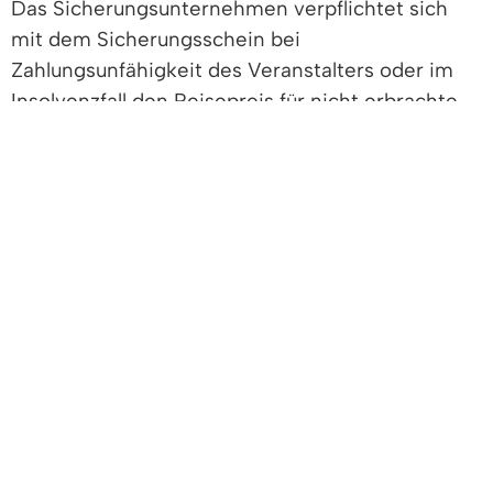
Das Sicherungsunternehmen verpflichtet sich
mit dem Sicherungsschein bei
Zahlungsunfähigkeit des Veranstalters oder im
Insolvenzfall den Reisepreis für nicht erbrachte
Leistungen zurückzuzahlen und dem Reisenden
die aus diesem Grund entstandenen
notwendigen Auslagen zu erstatten.
Der Reiseveranstalter darf vor Beendigung der
Reise nur dann Zahlungen von Ihnen verlangen,
wenn er Ihnen einen Sicherungsschein
übergeben hat. Bestehen Sie also auf die
Übergabe des Sicherungsscheins und zahlen Sie
erst dann, wenn Sie einen Sicherungsschein
erhalten haben.
Ausgenommen von der