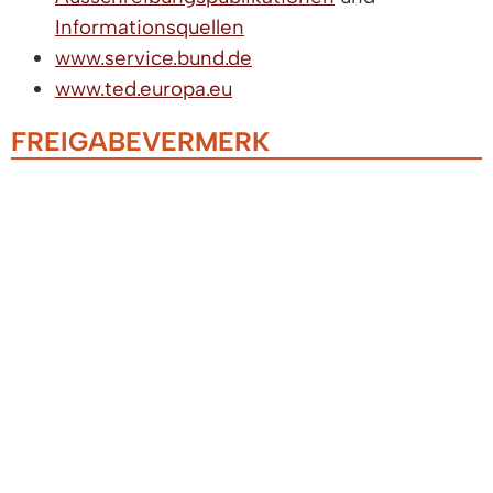
Informationsquellen
www.service.bund.de
www.ted.europa.eu
FREIGABEVERMERK
Dieser Text entstand in enger Zusammenarbeit
mit den fachlich zuständigen Stellen. Das
Wirtschaftsministerium
hat ihn am 30.12.2025
freigegeben.
LEBENSLAGEN
Vergabe öffentlicher Aufträge
Ausschreibungspublikationen
Der Weg zu öffentlichen Aufträgen
Akquise öffentlicher Aufträge