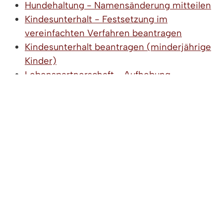
Hundehaltung - Namensänderung mitteilen
Kindesunterhalt - Festsetzung im
vereinfachten Verfahren beantragen
Kindesunterhalt beantragen (minderjährige
Kinder)
Lebenspartnerschaft - Aufhebung
beantragen
Lebenspartnerschaft - Umwandlung in eine
Ehe beantragen
Namen nach der Scheidung ändern
Partnerschaft, Trennung und Ehescheidung -
Versorgungsausgleich durchführen
Personalausweis - Ausstellung wegen
Namensänderung bei Scheidung beantragen
Reisepass - Ausstellung wegen
Namensänderung bei Scheidung neu