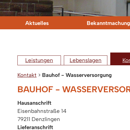
Aktuelles
Bekanntmachung
Leistungen
Lebenslagen
Ko
Kontakt
>
Bauhof - Wasserversorgung
BAUHOF - WASSERVERSO
Hausanschrift
Eisenbahnstraße 14
79211 Denzlingen
Lieferanschrift