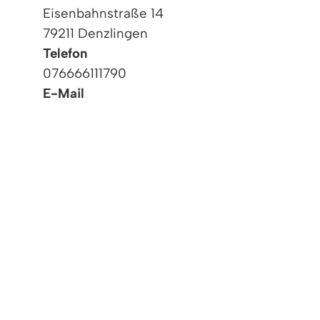
Eisenbahnstraße 14
79211 Denzlingen
Telefon
076666111790
E-Mail
Service BW
Sichere Servicekonto-Nachricht senden
(Um eine Servicekontonachricht zu verschicke
Allgemeine Sprechzeit
Mo
08:00 - 12:00 Uhr
Di
08:00 - 12:00 Uhr
Mi
08:00 - 12:00 Uhr
Do
08:00 - 12:00 und 15:00 - 18:00 Uhr
Fr
08:00 - 12:00 Uhr