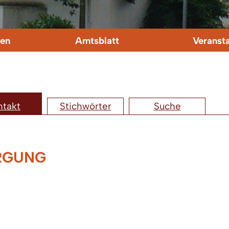
en
Amtsblatt
Veranst
ntakt
Stichwörter
Suche
RGUNG