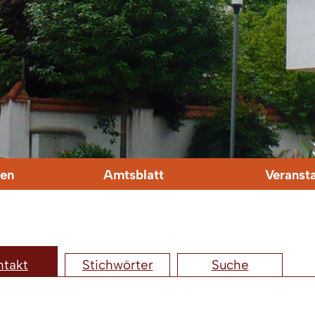
en
Amtsblatt
Veranst
ntakt
Stichwörter
Suche