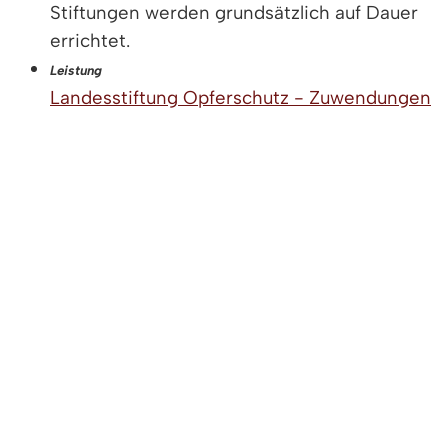
Stiftungen werden grundsätzlich auf Dauer
errichtet.
Leistung
Landesstiftung Opferschutz - Zuwendungen
beantragen ➚
Die Landesstiftung Opferschutz unterstützt
finanziell bis zu einem Betrag von 10.000
Euro Opfer von in Baden-Württemberg
begangenen Gewalttaten, die eine
gesundheitliche Schädigung erlitten haben,
Personen, die in …
Lebenslage
Steuerliche Aspekte für Stiftungen
Sowohl Stifter als auch Stiftungen können
erst dann Steuervorteile in Anspruch
nehmen, wenn das Finanzamt der Stiftung