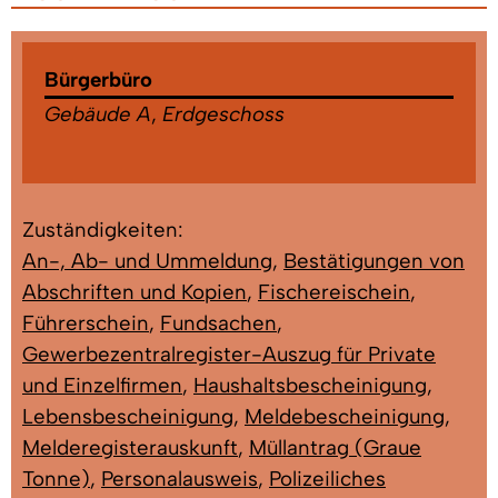
Bürgerbüro
Gebäude A
,
Erdgeschoss
Zuständigkeiten:
An-, Ab- und Ummeldung
,
Bestätigungen von
Abschriften und Kopien
,
Fischereischein
,
Führerschein
,
Fundsachen
,
Gewerbezentralregister-Auszug für Private
und Einzelfirmen
,
Haushaltsbescheinigung
,
Lebensbescheinigung
,
Meldebescheinigung
,
Melderegisterauskunft
,
Müllantrag (Graue
Tonne)
,
Personalausweis
,
Polizeiliches