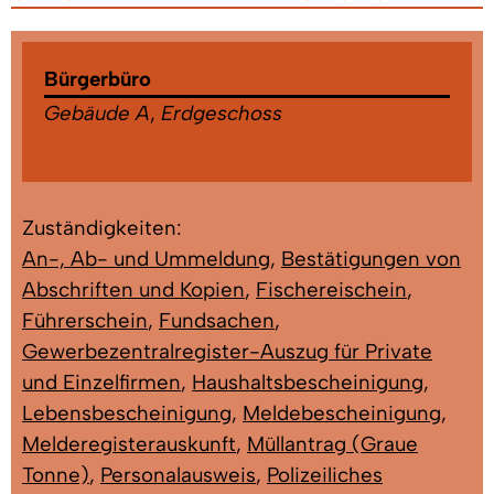
Bürgerbüro
Gebäude A
,
Erdgeschoss
Zuständigkeiten:
An-, Ab- und Ummeldung
,
Bestätigungen von
Abschriften und Kopien
,
Fischereischein
,
Führerschein
,
Fundsachen
,
Gewerbezentralregister-Auszug für Private
und Einzelfirmen
,
Haushaltsbescheinigung
,
Lebensbescheinigung
,
Meldebescheinigung
,
Melderegisterauskunft
,
Müllantrag (Graue
Tonne)
,
Personalausweis
,
Polizeiliches