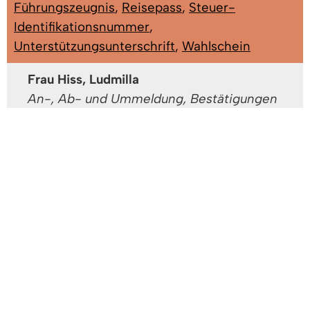
Führungszeugnis
,
Reisepass
,
Steuer-
Identifikationsnummer
,
Unterstützungsunterschrift
,
Wahlschein
Frau Hiss, Ludmilla
An-, Ab- und Ummeldung, Bestätigungen
von Abschriften von Kopien, Bestätigungen
für Rentenzwecke, Fischereischein,
Führerschein, Fundsachen,
Gewerbezentralregisterauszug,
Haushaltsbescheinigung, Lebens- und
Meldebescheinigung...
Gebäude: A EG - Büro A
Zimmer: 1.04
Tel:
07666/611-1332
Fax: 07666/611-1371